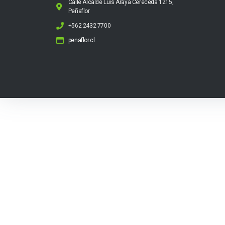
Calle Alcalde Luis Araya Cereceda 1215,
Peñaflor
+562 2432 7700
penaflor.cl