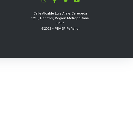
Calle Alcalde Luis Araya Cereceda
1215, Peñaflor, Región Metropolitana,
Chile
®2023 – PIIMEP Peñaflor